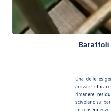
Barattoli
Una delle esigen
arrivare effica
rimanere residu
scivolano sul bar
Le conseguenze d