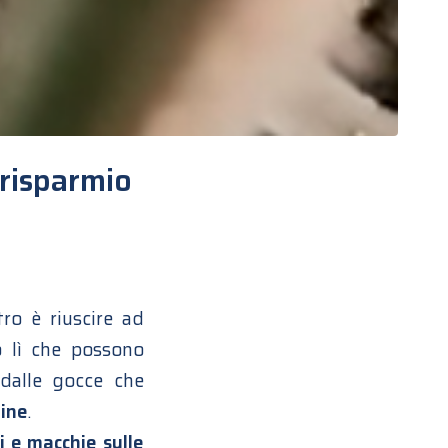
 risparmio
tro è riuscire ad
o lì che possono
 dalle gocce che
gine
.
 e macchie sulle