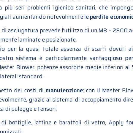
a più seri problemi igienico sanitari, che impongo
giati aumentando notevolmente le
perdite economi
 di asciugatura prevede l’utilizzo di un
MB – 2800
a
ente laminate e posizionate.
mio per la quasi totale assenza di scarti dovuti a
nostro sistema è particolarmente vantaggioso per
aster Blower: potenze assorbite medie inferiori al 
 laterali standard.
petto dei costi di
manutenzione
: con il Master Blo
evolmente, grazie al sistema di accoppiamento dir
za di pulegge e tensori.
di bottiglie, lattine e barattoli di vetro, Apply fo
omizzati: