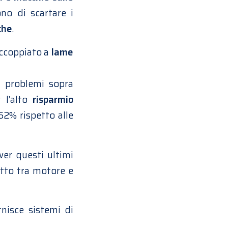
no di scartare i
che
.
ccoppiato a
lame
i problemi sopra
 l’alto
risparmio
52% rispetto alle
wer questi ultimi
etto tra motore e
rnisce sistemi di