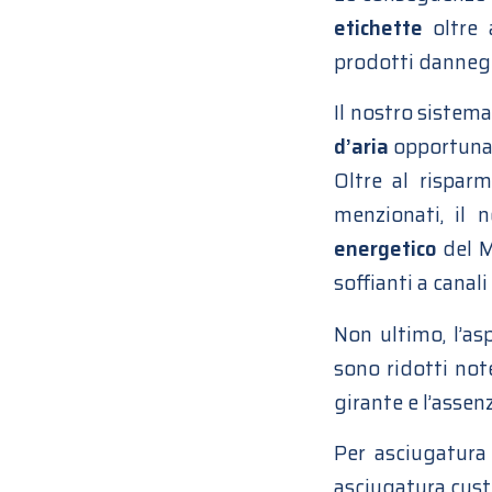
etichette
oltre 
prodotti danneg
Il nostro sistema
d’aria
opportunam
Oltre al rispar
menzionati, il 
energetico
del M
soffianti a canali
Non ultimo, l’as
sono ridotti not
girante e l’assen
Per asciugatura 
asciugatura cust